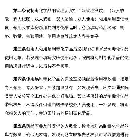
第二条
易制毒化学品的
管理要实行五双管理制度。（双人收
发，双人记账，双人双锁，
双人运输，双人使用）
领用采用登记制
度，领用人在库房领用易制毒化学品时，必须填写药品名称、规
格、数量、实验用途、使用地点等规定内容并签字
第三条
领用人领用易制毒化学品后必须详细填写易制毒化学品
使用记录。若发现不填写实验使用记录，
院
内将对制毒化学品的使
用情况进行调查，以后将不予领用。
第四条
使用易制毒化学品的实验室必须配置专用存放柜，指定
专人领用，专人保管，严禁超量储存。如发现丢失，应立即通知
院
负责人及
校
安全工作处并保护好现场。禁止将所领的易制毒化学品
带出校外，不得以任何理由转借给校外人员使用，一经发现，将追
究相关人的责任，并追回转借的易制毒化学品。
第五条
药品库要及时登记购入数量，经常核对易制毒化学品的
库存数量，确保无差错。发现问题立即报告学校及时采取措施进行